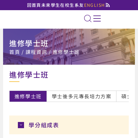
回首頁
未來學生
在校生
系友
ENGLISH
國立臺北大學法律學系
全站搜索
進修學士班
:::
首頁
課程資訊
進修學士班
進修學士班
班
進修學士班
學士後多元專長培力方案
碩士班
學分組成表