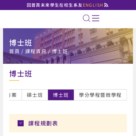
回首頁
未來學生
在校生
系友
ENGLISH
國立臺北大學法律學系
全站搜索
博士班
:::
首頁
課程資訊
博士班
博士班
培力方案
碩士班
博士班
學分學程暨微學程
課程規劃表