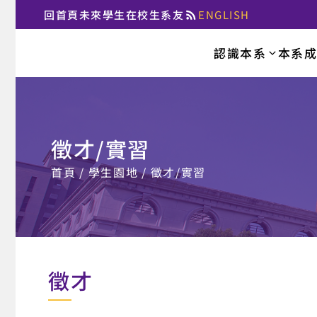
回首頁
未來學生
在校生
系友
ENGLISH
:::
認識本系
本系
國立臺北大學法律
徵才/實習
:::
首頁
學生園地
徵才/實習
徵才