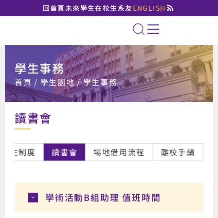
回首頁
未來學生
在校生
系友
ENGLISH
國立臺北大學法律學系
全站搜索
學生事務
:::
首頁
學生園地
學生事務
讀書會
導生制度
讀書會
場地借用流程
離校手續
學術活動B組助理 值班時間