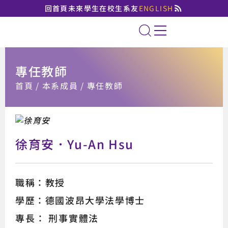
回首頁
未來學生
在校生
系友
ENGLISH
國立臺北大學法律學系
全站搜索
專任教師
:::
首頁
本系成員
專任教師
徐育安
．Yu-An Hsu
職稱：教授
學歷：德國波昂大學法學博士
專長：
刑事實體法