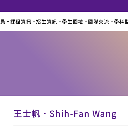
成員
課程資訊
招生資訊
學生園地
國際交流
學科
學系
王士帆
．Shih-Fan Wang