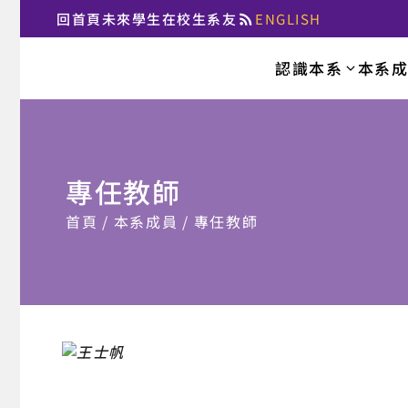
回首頁
未來學生
在校生
系友
ENGLISH
:::
認識本系
本系
國立臺北大學法律
專任教師
:::
首頁
本系成員
專任教師