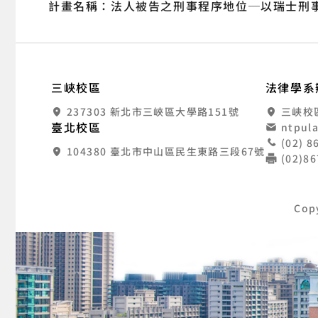
計畫名稱：法人被告之刑事程序地位─以瑞士刑
:::
國
三峽校區
法律學系
237303 新北市三峽區大學路151號
三峽校
臺北校區
ntpul
(02) 
104380 臺北市中山區民生東路三段67號
(02)8
Cop