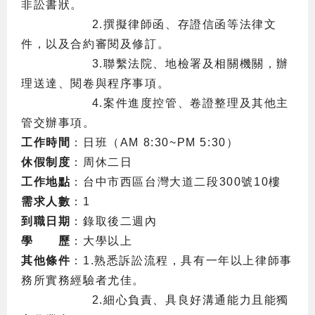
非訟書狀。
2.
撰擬律師函、存證信函等法律文
件，以及合約審閱及修訂。
3.
聯繫法院、地檢署及相關機關，辦
理送達、閱卷與程序事項。
4.
案件進度控管、卷證整理及其他主
管交辦事項。
工作時間
：日班（
AM 8:30~PM 5:30
）
休假制度
：周休二日
工作地點
：台中市西區台灣大道二段
300
號
10
樓
需求人數
：
1
到職日期
：錄取後二週內
學 歷
：大學以上
其他條件
：
1.
熟悉訴訟流程，具有一年以上律師事
務所實務經驗者尤佳。
2.
細心負責、具良好溝通能力且能獨