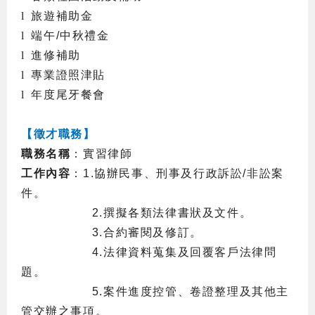
l
旅遊補助金
l
端午
/
中秋禮金
l
進修補助
l
專業證照津貼
l
年度尾牙餐會
【徵才職務】
職務名稱
：實習律師
工作內容
：
1.
協辦民事、刑事及行政訴訟
/
非訟案
件。
2.
撰擬各類法律書狀及文件。
3.
合約審閱及修訂。
4.
法律資料蒐集及回覆客戶法律問
題。
5.
案件進度控管、卷證整理及其他主
管交辦之事項。