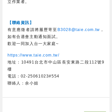
立作業者。
【聯絡資訊】
有意應徵者請將履歷寄至
B3028@taie.com.tw
，
如有合適會主動通知面試。
歡迎一同加入台一大家庭
~
https://www.taie.com.tw/
地址：
10491
台北市中山區長安東路二段
112
號
9
樓
電話：
02-25061023#554
聯絡人：余小姐
:::
國立