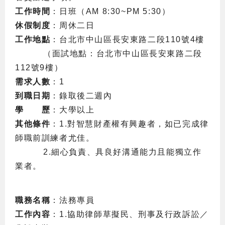
工作時間
：日班（
AM 8:30~PM 5:30
）
休假制度
：周休二日
工作地點
：台北市中山區長安東路二段
110
號
4
樓
（面試地點：台北市中山區長安東路二段
112
號
9
樓）
需求人數
：
1
到職日期
：錄取後二週內
學 歷
：大學以上
其他條件
：
1.
對智慧財產權有興趣者，如已完成律
師職前訓練者尤佳。
2.
細心負責、具良好溝通能力且能獨立作
業者。
職務名稱
：法務專員
工作內容
：
1.
協助律師草擬民、刑事及行政訴訟／