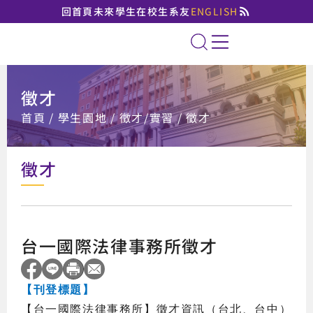
回首頁
未來學生
在校生
系友
ENGLISH
國立臺北大學法律學系
全站搜索
徵才
:::
首頁
學生園地
徵才/實習
徵才
徵才
台一國際法律事務所徵才
【刊登標題】
【台一國際法律事務所】徵才資訊（台北、台中）