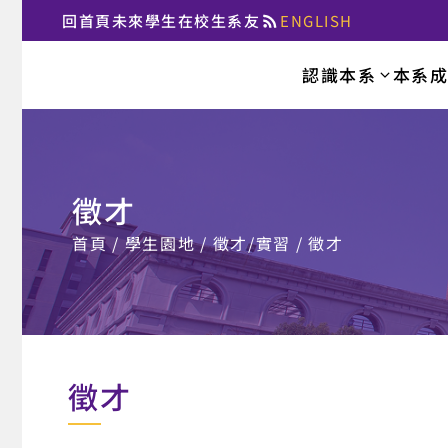
回首頁
未來學生
在校生
系友
ENGLISH
:::
認識本系
本系
國立臺北大學法律
徵才
:::
首頁
學生園地
徵才/實習
徵才
徵才