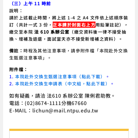
（三）上午 11 時前
說明：
請於上述截止時間，將上述 1-4 之 A4 文件依上述順序裝
訂（共計一式 3 份，
正本請於封面右上方
用鉛筆註記），
繳交至本院
法 610 系辦公室
（繳交資料後一律不接受抽
換、增補及退還，面試當天亦不接受新增補之資料）。
備註：
時程及其他注意事項，請參附件檔「本院赴外交換
生甄選注意事項」。
附件檔：
1.
本院赴外交換生甄選注意事項（點此下載）
。
2.
本院赴外交換生申請表（中文組，點此下載）
。
如有疑義，請洽 法610 系辦公室 陳俐君助教。
電話：(02)8674-1111分機67660
E-MAIL：lichun@mail.ntpu.edu.tw