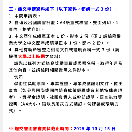
三、繳交申請資料如下（以下資料，都請一式 3 份）
：
1. 本院申請表。
2. 自傳及出國讀書計畫：A4紙直式橫書，雙面列印，4
頁內，格式自訂。
3. 中文歷年成績單正本 1 份、影本 2 份（碩 1 請檢附畢
業大學之中文歷年成績單正本 1 份、影本 2 份）。
4.
其他有助於審查之相關文件或證明資料一式 3 份（請
提供
大學以上時期
之資料）。
請先以條列方式繕寫獎勵事蹟或證照名稱、取得年月及
其他內容，並請檢附相關證明文件影本。
例如：
學術性獎勵事蹟、專業證照、專業成就證明文件、傑出
事實（如參與國際或國內競賽成績優異或有其他特殊表現
者）、獎學金證明、社團負責人或幹部證明、語言能力等
證明（A4大小，限以長尾夾方式裝訂，勿膠裝或環裝方
式）。
※ 繳交書面審查資料截止時間：
2025 年 10 月 15 日