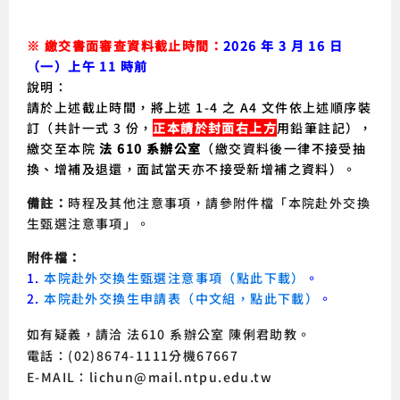
※ 繳交書面審查資料截止時間：
2026 年 3 月 16 日
（一）上午 11 時前
說明：
請於上述截止時間，將上述 1-4 之 A4 文件依上述順序裝
訂（共計一式 3 份，
正本請於封面右上方
用鉛筆註記），
繳交至本院
法 610 系辦公室
（繳交資料後一律不接受抽
換、增補及退還，面試當天亦不接受新增補之資料）。
備註：
時程及其他注意事項，請參附件檔「本院赴外交換
生甄選注意事項」。
附件檔：
1.
本院赴外交換生甄選注意事項（點此下載）
。
2.
本院赴外交換生申請表（中文組，點此下載）
。
如有疑義，請洽 法610 系辦公室 陳俐君助教。
電話：(02)8674-1111分機67667
E-MAIL：lichun@mail.ntpu.edu.tw