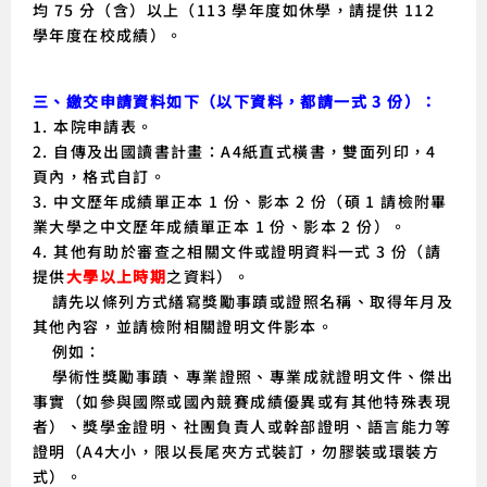
均 75 分（含）以上（113 學年度如休學，請提供 112
學年度在校成績）。
三、繳交申請資料如下（以下資料，都請一式 3 份）
：
1. 本院申請表。
2. 自傳及出國讀書計畫：A4紙直式橫書，雙面列印，4
頁內，格式自訂。
3. 中文歷年成績單正本 1 份、影本 2 份（碩 1 請檢附畢
業大學之中文歷年成績單正本 1 份、影本 2 份）。
4.
其他有助於審查之相關文件或證明資料一式 3 份（請
提供
大學以上時期
之資料）。
請先以條列方式繕寫獎勵事蹟或證照名稱、取得年月及
其他內容，並請檢附相關證明文件影本。
例如：
學術性獎勵事蹟、專業證照、專業成就證明文件、傑出
事實（如參與國際或國內競賽成績優異或有其他特殊表現
者）、獎學金證明、社團負責人或幹部證明、語言能力等
證明（A4大小，限以長尾夾方式裝訂，勿膠裝或環裝方
式）。