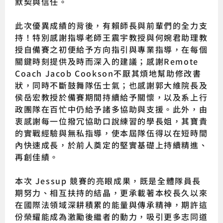
默契與信任。
此次優異成績的背後，有賴師長與前輩們的全力支
持！特別感謝指導老師王震宇教授與何婉君助理教
授自備賽之初便給予方向指引與專業指導，在每個
關鍵時刻提供及時而深入的建議；感謝Remote
Coach Jacob Cookson不厭其煩地幫助修改書
狀，同時不斷鼓舞隊伍士氣；也感謝郭大維院長及
侯岳宏教授於備賽期間持續給予關懷，以及系上行
政團隊在百忙中仍給予諸多協助與支援。此外，由
衷感謝每一位撥冗協助口說練習的學長姐，其寶貴
的實戰經驗與無私指導，使本屆隊伍得以在短時間
內快速成長，於前人奠定的堅實基礎上持續精進、
再創佳績。
本次 Jessup 競賽的亮眼成果，既是全體隊員長
期努力、相互扶持的結晶，更承載著本校長久以來
在國際法領域深耕積累的能量與傳承精神，期許這
份榮耀能成為激勵後繼者的動力，吸引更多志同道