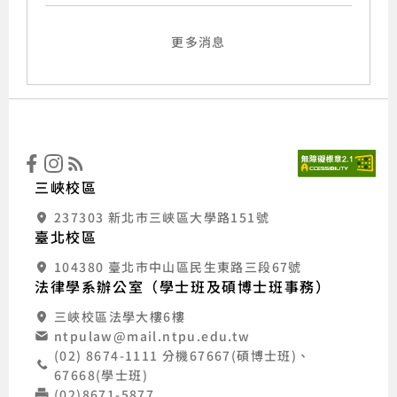
更多消息
:::
國立
三峽校區
237303 新北市三峽區大學路151號
臺北校區
104380 臺北市中山區民生東路三段67號
法律學系辦公室（學士班及碩博士班事務）
三峽校區法學大樓6樓
ntpulaw@mail.ntpu.edu.tw
(02) 8674-1111 分機67667(碩博士班)、
67668(學士班)
(02)8671-5877