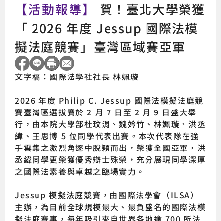
【活動報導】
賀！臺北大學榮獲
「 2026 年度 Jessup 國際法模
擬法庭競賽」臺灣區域賽亞軍
文字稿：國際法學社社長 林姵璇
2026 年度 Philip C. Jessup 國際法模擬法庭競
賽臺灣區選拔賽於 2 月 7 日至 2 月 9 日盛大舉
行，由本院大學部杜玟涓、魏妗竹、林姵璇、洪丞
緯、王思博 5 位同學代表出賽。本次代表隊在強
手雲集之激烈角逐中脫穎而出，榮獲全國亞軍，洪
丞緯同學更榮獲優秀辯士殊榮，充分展現同學深厚
之國際法素養與卓越之臨場實力。
Jessup 模擬法庭競賽，由國際法學會（ILSA）
主辦，為目前全球規模最大、最負盛名的國際法模
擬法庭賽事，每年吸引來自世界各地逾 700 所法