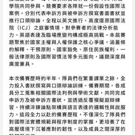
學院共同參與。競賽要求各隊就一份假設性國際法
案例，分別代表申訴方與被申訴方撰寫書面書狀並
進行口頭辯論，全程以英文進行，高度還原國際法
院（ICJ）之庭審情境，對參賽者的法律分析能
力、英語表達及臨場應變均構成極高挑戰。本屆賽
題聚焦於國家主權與人權保護之核心爭議，涵蓋條
約解釋、干預原則、國家豁免、原住民族權利、一
般法律原則及國際習慣法等多元面向，議題深度與
廣度兼具。
本次備賽歷時約半年，隊員們在繁重課業之餘，全
力投入書狀撰寫與口頭辯論訓練。備賽期間，各成
員分工蒐集相關國際法判例與學術文獻，共同完成
申訴方及被申訴方書狀，並透過反覆模擬庭辯練
習，持續淬鍊論點架構與語言表達的邏輯性與說服
力。這段全力以赴的備賽歷程，不僅深化了隊員們
對國際法實體規範與程序制度的掌握，更培養了在
高壓環境下沉著應對的韌性，以及成員之間深厚的