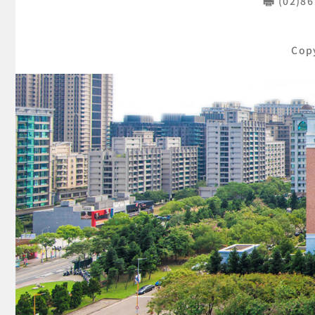
(02)8
Cop