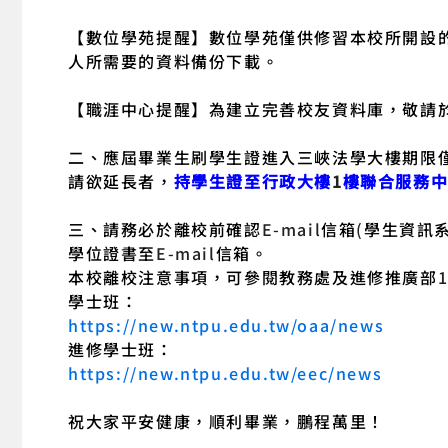
【數位學苑提醒】數位學苑僅供修習本校所開設
人所需要的資料備份下載。
【職涯中心提醒】為建立完善校友資料庫，敬請
二、應屆畢業生刷學生證進入三峽法學大樓期限
請欲延長者，
持學生證至行政大樓
1
樓聯合服務
三、
請務必於離校前確認
E-mail
信箱
(
學生資訊
學位證書至
E-mail
信箱。
本校離校注意事項，可參閱教務處及進修推廣部
學士班：
https://new.ntpu.edu.tw/oaa/news
進修學士班：
https://new.ntpu.edu.tw/eec/news
祝大家平安健康，順利畢業，鵬程萬里！