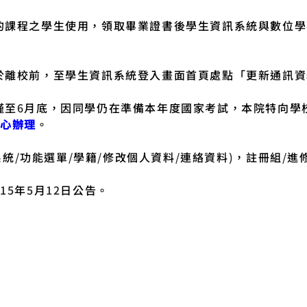
的課程之學生使用，領取畢業證書後學生資訊系統與數位學
於離校前，至學生資訊系統登入畫面首頁處點「更新通訊資
僅至
6
月底，因同學仍在準備本年度國家考試，本院特向學
中心辦理
。
系統
/
功能選單
/
學籍
/
修改個人資料
/
連絡資料
)
，註冊組
/
進
115
年
5
月
12
日公告。