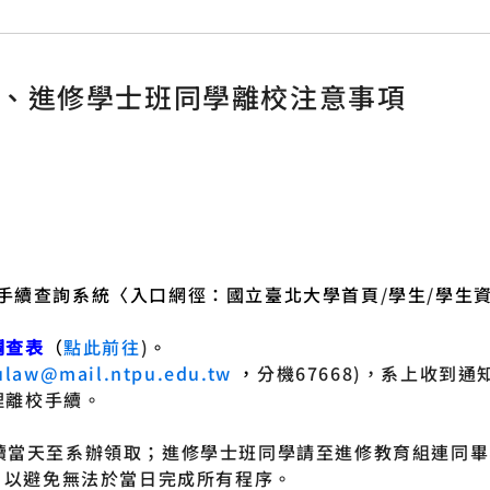
班、進修學士班同學離校注意事項
手續查詢系統〈入口網徑：國立臺北大學首頁
/
學生
/
學生
調查表
（
點此前往
)
。
ulaw@mail.ntpu.edu.tw
，
分機
67668)
，系上收到通
理離校手續。
續當天至系辦領取；進修學士班同學請至進修教育組連同畢
，以避免無法於當日完成所有程序。