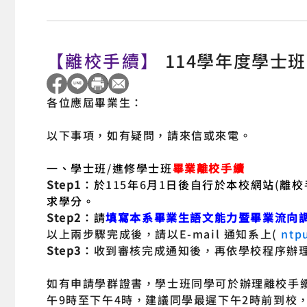
【離校手續】
114學年度學士
各位應屆畢業生：
以下事項，如有疑問，請來信或來電。
一、學士
班
/
進修學士班
畢業離校手續
Step1
：於
115
年
6
月
1
日後自行於本校網站
(
離校
求學分。
Step2
：請
填寫本系畢業生語文能力暨畢業流向
以上兩步驟完成後，請以
E-mail
通知系上
(
ntp
Step3
：
收到審核完成通知後，再依學校程序辦
如有申請學群證書，學士班同學可於辦理離校手
午
9
時至下午
4
時，建議同學最遲下午
2
時前到校