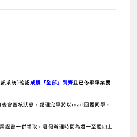
資訊系統
)
確認
成績「全部」到齊
且已修畢畢業要
知後會審核狀態，處理完畢將以
mail
回覆同學。
業證書一併領取，暑假辦理時間為週一至週四上