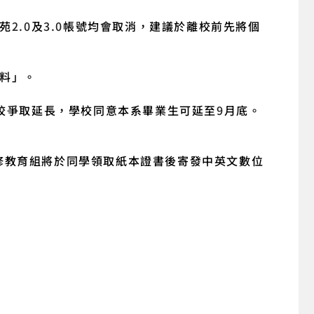
苑
2.0
及
3.0
帳號均會取消，建議於離校前先將個
料」。
校爭取延長，學校同意本系畢業生可延至
9
月底。
修教育組將於同學領取紙本證書後寄發中英文數位