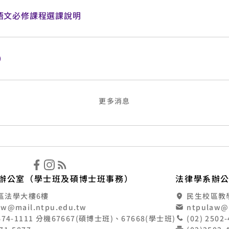
語文必修課程選課說明
1）
更多消息
立臺北大學法律學系
辦公室（學士班及碩博士班事務）
法律學系辦
區法學大樓6樓
民生校區教學大
aw@mail.ntpu.edu.tw
ntpulaw@
8674-1111 分機67667(碩博士班)、67668(學士班)
(02) 250