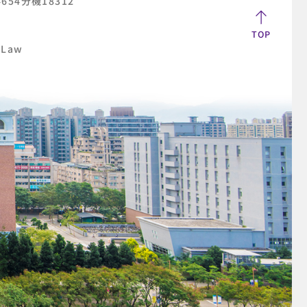
-4654分機18312
TOP
 Law