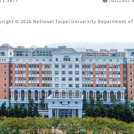
671-5877
(02)2502
yright © 2026 National Taipei University Department of